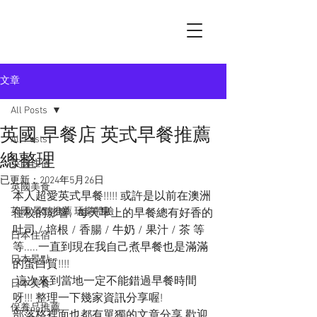
文章
All Posts
英國 早餐店 英式早餐推薦
All Posts
總整理
英國住宿
已更新：
2024年5月26日
英國美食
本人超愛英式早餐!!!!! 或許是以前在澳洲
英國 景點推薦 玩樂體驗
住校的影響,  每天早上的早餐總有好香的
吐司 / 培根 / 香腸 / 牛奶 / 果汁 / 茶 等
日本住宿
等.....一直到現在我自己煮早餐也是滿滿
日本景點
的蛋白質!!!!
 這次來到當地一定不能錯過早餐時間
日本美食
呀!!! 整理一下幾家資訊分享喔! 
保養品推薦
部落格裡面也都有單獨的文章分享 歡迎