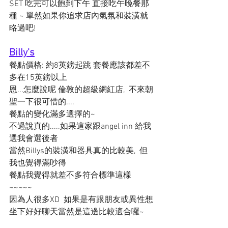
SET 吃完可以飽到下午 直接吃午晚餐那
種 ~ 單然如果你追求店內氣氛和裝潢就
略過吧!
Billy's
餐點價格: 約8英鎊起跳 套餐應該都差不
多在15英鎊以上
恩...怎麼說呢 倫敦的超級網紅店,  不來朝
聖一下很可惜的....
餐點的變化滿多選擇的~
不過說真的.....如果這家跟angel inn 給我
選我會選後者
當然Billys的裝潢和器具真的比較美,  但
我也覺得滿吵得
餐點我覺得就差不多符合標準這樣
~~~~~
因為人很多XD  如果是有跟朋友或異性想
坐下好好聊天當然是這邊比較適合囉~