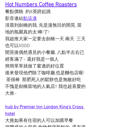
Hot Numbers Coffee Roasters
餐點價格: 約8英鎊起跳
影音連結
點這邊
清晨到劍橋的我, 先是漫無目的閒晃, 當
地的氛圍真的太!棒!了!
我超推大家一定要去劍橋一天 兩天  三天
也可以XDDD
閒晃後偶然遇見的小餐廳, 八點半左右已
經客滿了~ 還好我是一個人
簡簡單單就做了窗邊的好位置 
後來發現他們除了咖啡廳,也是麵包店喔! 
 茶很棒  那肥死人的鬆餅也是無敵好吃
不愧是劍橋當地的人氣店!! 我也超喜愛的
大推~ 
hub by Premier Inn London King's Cross 
hotel
大推如果有住宿的人可以加購早餐