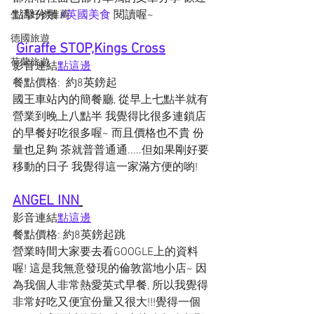
點擊分類 
#英國美食
 閱讀喔~  
生活好物推薦
德國旅遊
Giraffe STOP,Kings Cross
荷蘭旅遊
影音連結
點這邊
餐點價格:  約8英鎊起
國王車站內的簡餐廳, 從早上七點半就有
營業到晚上八點半 我覺得比很多連鎖店
的早餐好吃很多喔~ 而且價格也不貴 份
量也足夠 茶就普普通通.....但如果剛好要
移動的日子 我覺得這一家滿方便的喲! 
ANGEL INN
影音連結
點這邊
餐點價格: 約8英鎊起跳
營業時間大家要去看GOOGLE上的資料
喔! 這是我無意發現的倫敦當地小店~ 因
為我個人非常熱愛英式早餐, 所以我覺得
非常好吃又便宜份量又很大!!!覺得一個