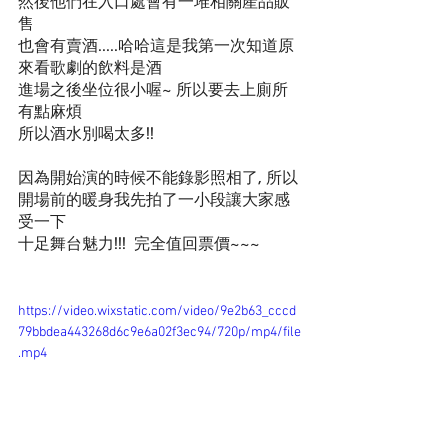
然後他們在入口處會有一堆相關產品販
售
也會有賣酒.....哈哈這是我第一次知道原
來看歌劇的飲料是酒
進場之後坐位很小喔~ 所以要去上廁所
有點麻煩
所以酒水別喝太多!!
因為開始演的時候不能錄影照相了, 所以
開場前的暖身我先拍了一小段讓大家感
受一下
十足舞台魅力!!!  完全值回票價~~~
https://video.wixstatic.com/video/9e2b63_cccd
79bbdea443268d6c9e6a02f3ec94/720p/mp4/file
.mp4