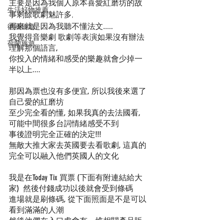
主要是因為我個人原本喜愛紅磨坊的故
生活好物推薦
事剩餘歌劇魅許多,
再來就是因為我聽不懂法文.....
德國旅遊
我覺得音樂劇 歌劇等表演如果沒有辦法
荷蘭旅遊
理解那個語言,
你投入的情緒和感受的樂趣就會少掉一
半以上....
那因為票也沒有多便宜, 所以我後來選了
自己愛的紅磨坊
至少完全看的懂, 如果我真的去法國看, 
可能中間很多台詞情緒感受不到
事後證明完全正確的決定!!!
無敵大推大家去英國要去看歌劇, 這真的
完全可以融入他們英國人的文化
我是在Today Tix 買票 (下面有附連結給大
家)  然後付錢成功以後就會受到條碼
進場就是刷條碼, 從下面照面是不是可以
看到滿滿的人潮