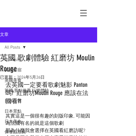
文章
All Posts
英國 歌劇體驗 紅磨坊 Moulin
All Posts
Rouge
英國住宿
已更新：
2024年5月26日
英國美食
去英國一定要看歌劇魅影 Panton 
英國 景點推薦 玩樂體驗
嗎?  紅磨坊Moulin Rouge 應該在法
國看?! 
日本住宿
日本景點
其實這是一個很有趣的刻版印象, 可能因
日本美食
為法國有名的就是這個歌劇
那為什麼我會選擇在英國看紅磨訪呢? 
保養品推薦