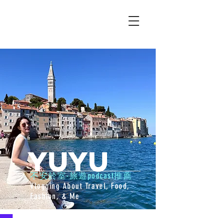
YUYU
不安於室-旅遊podcast推薦
Vlogging About Travel, Food,
Fashion, & Me