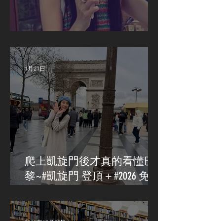
旅遊KOL 魚魚 出國必備清單
1月21日
爬上凱旋門後才真的看懂巴
黎~#凱旋門 登頂＋#2026 免費
入場資訊